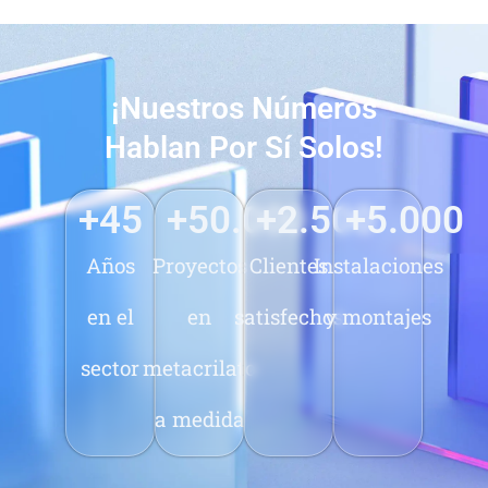
¡Nuestros Números
Hablan Por Sí Solos!
+
45
+
50.000
+
2.500
+
5.000
Años
Proyectos
Clientes
Instalaciones
en el
en
satisfechos
y montajes
sector
metacrilato
a medida