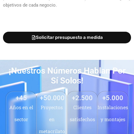
objetivos de cada negocio.
Solicitar presupuesto a medida
¡Nuestros Números Hablan Por
Sí Solos!
+
45
+
50.000
+
2.500
+
5.000
Años en el
Proyectos
Clientes
Instalaciones
sector
en
satisfechos
y montajes
metacrilato