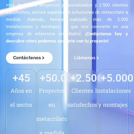
más de 50.000 proyectos personalizados y 2.500 clientes
satisfechos, somos expertos en soluciones de metacrilato a
medida. Además, hemos realizado más de 5.000
instalaciones y montajes, lo que nos convierte en una
empresa de referencia en Madrid.
¡Contáctanos hoy y
descubre cómo podemos ayudarte con tu proyecto!
Contáctenos
Llámenos
+
45
+
50.000
+
2.500
+
5.000
Años en
Proyectos
Clientes
Instalaciones
el sector
en
satisfechos
y montajes
metacrilato
a medida