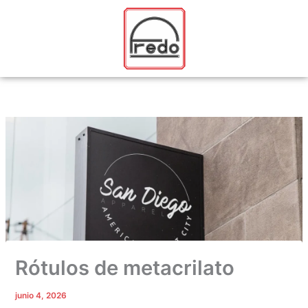
Ir
al
contenido
Rótulos de metacrilato
junio 4, 2026