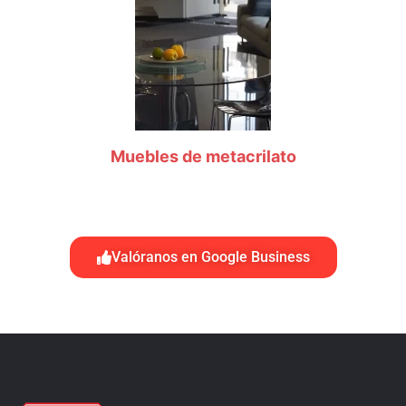
Muebles de metacrilato
Valóranos en Google Business