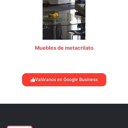
Muebles de metacrilato
Valóranos en Google Business