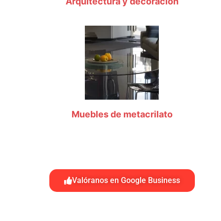
Arquitectura y decoración
Muebles de metacrilato
Valóranos en Google Business