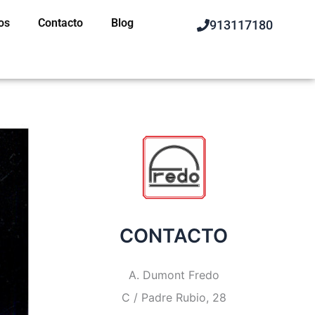
os
Contacto
Blog
913117180
CONTACTO
A. Dumont Fredo
C / Padre Rubio, 28