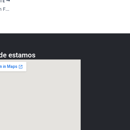
NTE
Personalice los productos que quiera con Fredo Metacrilato
de estamos