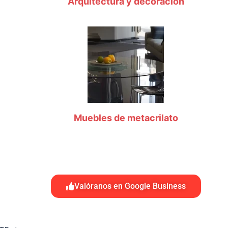
Arquitectura y decoración
Muebles de metacrilato
Valóranos en Google Business