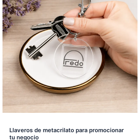
para
promocionar
tu
negocio
Llaveros de metacrilato para promocionar
tu negocio