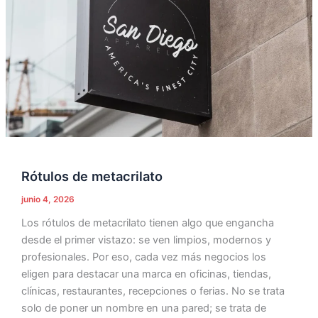
Rótulos de metacrilato
junio 4, 2026
Los rótulos de metacrilato tienen algo que engancha
desde el primer vistazo: se ven limpios, modernos y
profesionales. Por eso, cada vez más negocios los
eligen para destacar una marca en oficinas, tiendas,
clínicas, restaurantes, recepciones o ferias. No se trata
solo de poner un nombre en una pared; se trata de