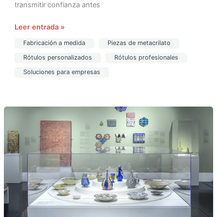
transmitir confianza antes
Leer entrada »
Fabricación a medida
Piezas de metacrilato
Rótulos personalizados
Rótulos profesionales
Soluciones para empresas
Metacrilato
para
ferias
y
eventos