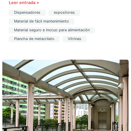
Leer entrada »
Dispensadores
expositores
Material de fácil mantenimiento
Material seguro e inocuo para alimentación
Plancha de metacrilato
Vitrinas
Ventajas
del
policarbonato
frente
a
otros
materiales