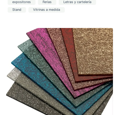
expositores
Ferias
Letras y cartelería
Stand
Vitrinas a medida
Tipos
de
metacrilato