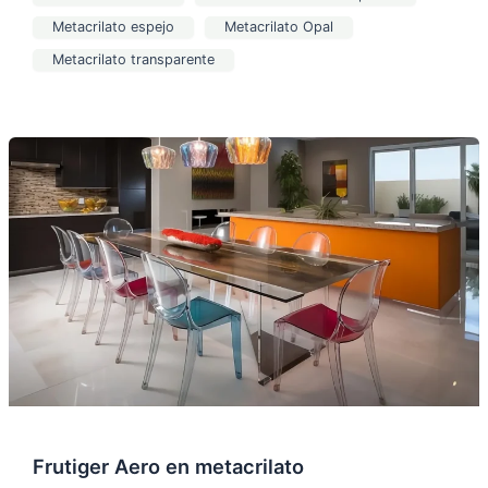
Metacrilato espejo
Metacrilato Opal
Metacrilato transparente
Frutiger
Aero
en
metacrilato
Frutiger Aero en metacrilato