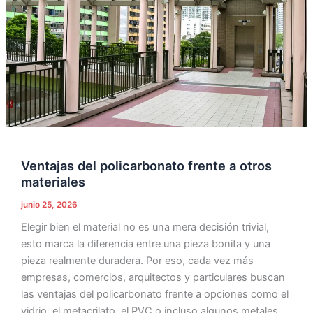
materiales
Ventajas del policarbonato frente a otros
materiales
junio 25, 2026
Elegir bien el material no es una mera decisión trivial,
esto marca la diferencia entre una pieza bonita y una
pieza realmente duradera. Por eso, cada vez más
empresas, comercios, arquitectos y particulares buscan
las ventajas del policarbonato frente a opciones como el
vidrio, el metacrilato, el PVC o incluso algunos metales