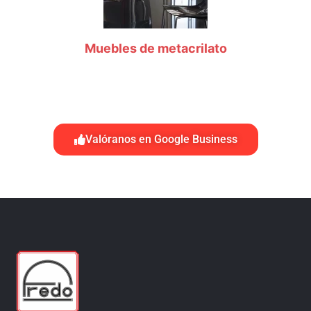
Muebles de metacrilato
Valóranos en Google Business