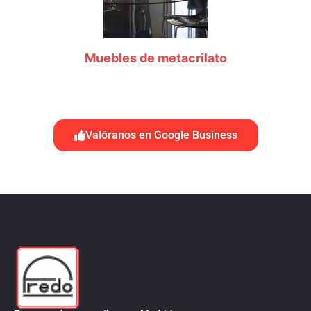
Muebles de metacrilato
Valóranos en Google Business