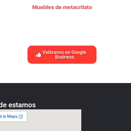
Muebles de metacrilato
Valóranos en Google
Business
de estamos