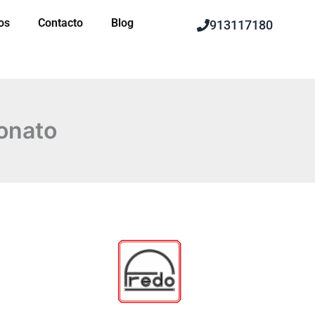
os
Contacto
Blog
913117180
bonato