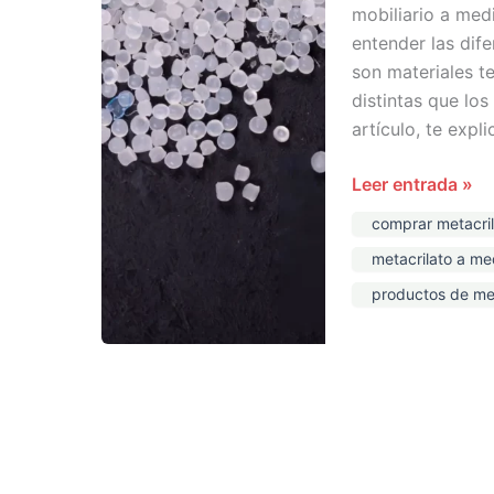
mobiliario a me
el
entender las dif
policarbonato
son materiales t
distintas que los
artículo, te expl
Leer entrada »
comprar metacri
metacrilato a me
productos de met