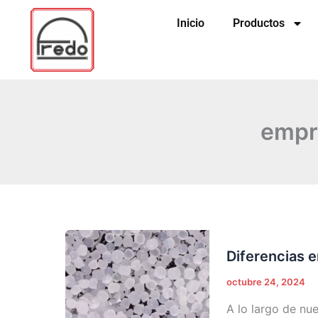
Ir
Inicio
Productos
al
contenido
empre
Diferencias
Diferencias e
entre
el
octubre 24, 2024
metacrilato
A lo largo de nue
y