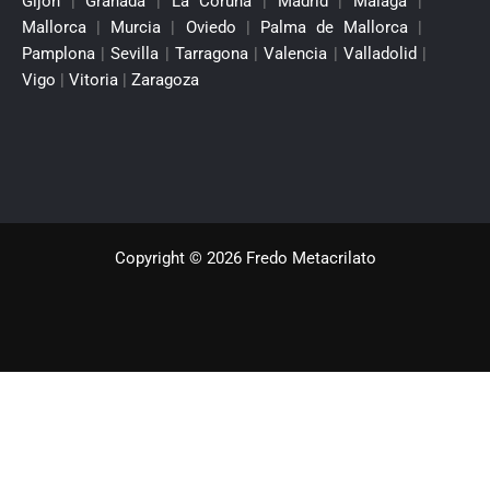
Gijón
|
Granada
|
La Coruña
|
Madrid
|
Málaga
|
Mallorca
|
Murcia
|
Oviedo
|
Palma de Mallorca
|
Pamplona
|
Sevilla
|
Tarragona
|
Valencia
|
Valladolid
|
Vigo
|
Vitoria
|
Zaragoza
Copyright © 2026 Fredo Metacrilato