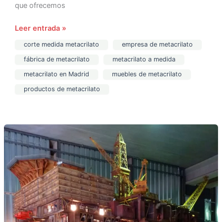
que ofrecemos
Leer entrada »
corte medida metacrilato
empresa de metacrilato
fábrica de metacrilato
metacrilato a medida
metacrilato en Madrid
muebles de metacrilato
productos de metacrilato
Urnas
para
maquetas
y
urnas
a
medida