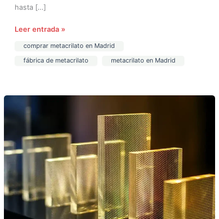
hasta […]
Leer entrada »
comprar metacrilato en Madrid
fábrica de metacrilato
metacrilato en Madrid
Tienda
de
metacrilato
en
Madrid