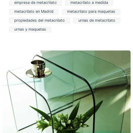
empresa de metacrilato
metacrilato a medida
metacrilato en Madrid
metacrilato para maquetas
propiedades del metacrilato
urnas de metacrilato
urnas y maquetas
Razones
para
elegir
objetos
de
metacrilato