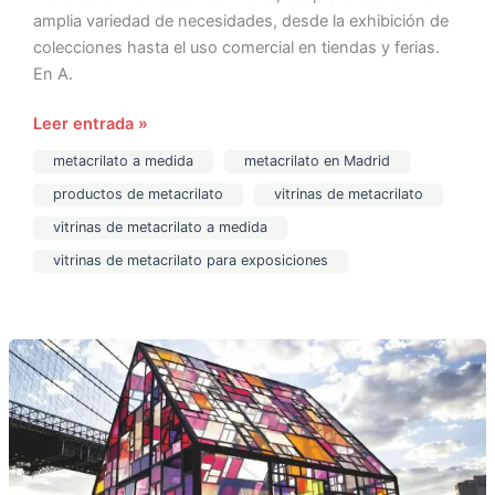
amplia variedad de necesidades, desde la exhibición de
colecciones hasta el uso comercial en tiendas y ferias.
En A.
Leer entrada »
metacrilato a medida
metacrilato en Madrid
productos de metacrilato
vitrinas de metacrilato
vitrinas de metacrilato a medida
vitrinas de metacrilato para exposiciones
Fábrica
de
Metacrilato
en
Madrid:
Corte