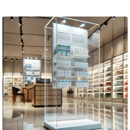
Propiedades
del
metacrilato