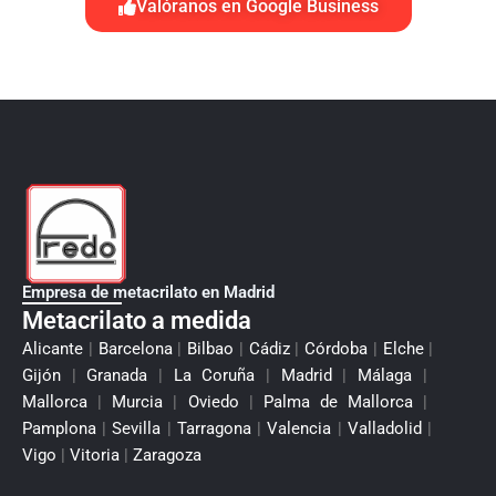
Valóranos en Google Business
l
t
Empresa de metacrilato en Madrid
Metacrilato a medida
Alicante
|
Barcelona
|
Bilbao
|
Cádiz
|
Córdoba
|
Elche
|
Gijón
|
Granada
|
La Coruña
|
Madrid
|
Málaga
|
Mallorca
|
Murcia
|
Oviedo
|
Palma de Mallorca
|
Pamplona
|
Sevilla
|
Tarragona
|
Valencia
|
Valladolid
|
Vigo
|
Vitoria
|
Zaragoza