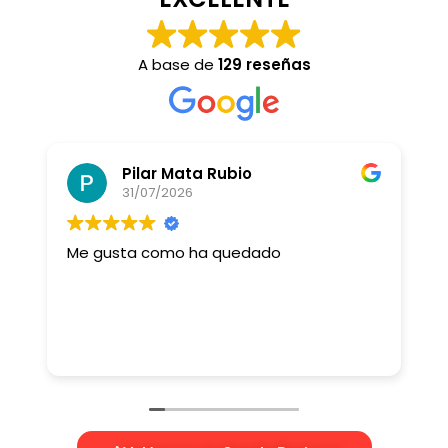
A base de
129 reseñas
Pilar Mata Rubio
31/07/2026
Me gusta como ha quedado
T
a
c
B
e
L
p
E
p
c
q