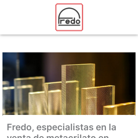
Ir
al
contenido
Fredo, especialistas en la
venta de metacrilato en