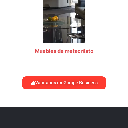
Muebles de metacrilato
Valóranos en Google Business