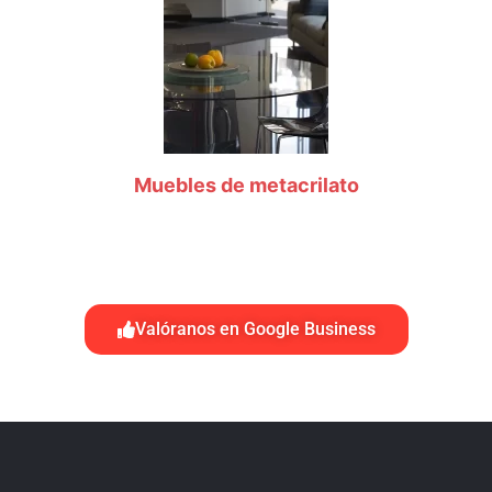
Muebles de metacrilato
Valóranos en Google Business