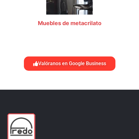
Muebles de metacrilato
Valóranos en Google Business