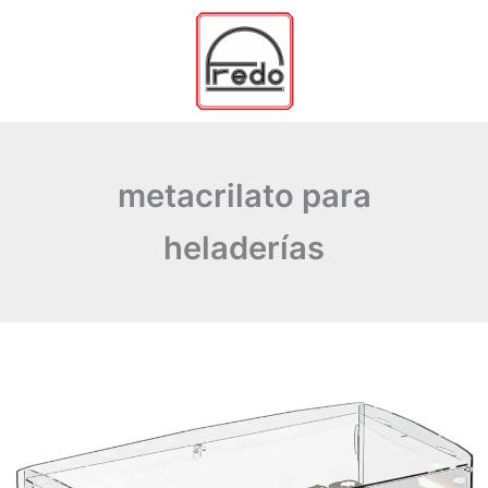
Ir
al
contenido
metacrilato para
heladerías
Metacrilato
para
pastelerías