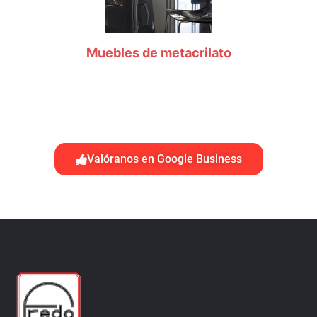
Muebles de metacrilato
Valóranos en Google Business