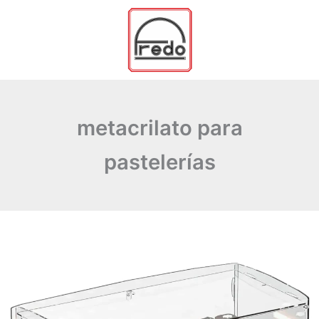
Ir
al
contenido
metacrilato para
pastelerías
Metacrilato
para
pastelerías