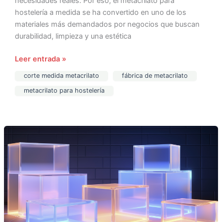
necesidades reales. Por eso, el metacrilato para
hostelería a medida se ha convertido en uno de los
materiales más demandados por negocios que buscan
durabilidad, limpieza y una estética
Leer entrada »
corte medida metacrilato
fábrica de metacrilato
metacrilato para hostelería
Torneado
de
metacrilato
a
medida