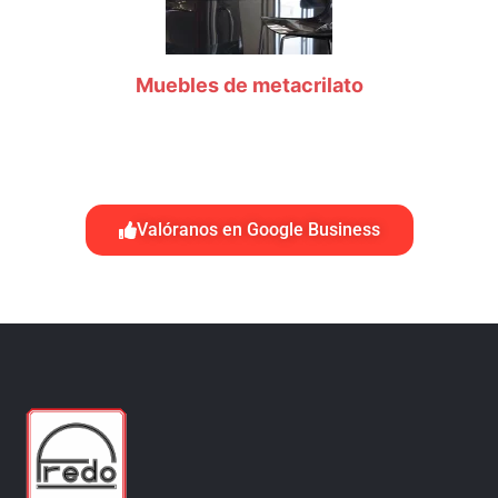
Muebles de metacrilato
Valóranos en Google Business