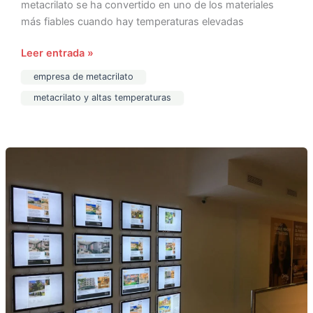
metacrilato se ha convertido en uno de los materiales
más fiables cuando hay temperaturas elevadas
Leer entrada »
empresa de metacrilato
metacrilato y altas temperaturas
Expositores
para
inmobiliarias
de
metacrilato