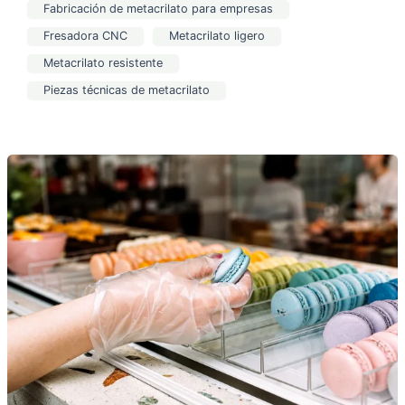
Fabricación de metacrilato para empresas
Fresadora CNC
Metacrilato ligero
Metacrilato resistente
Piezas técnicas de metacrilato
El
metacrilato
y
los
alimentos