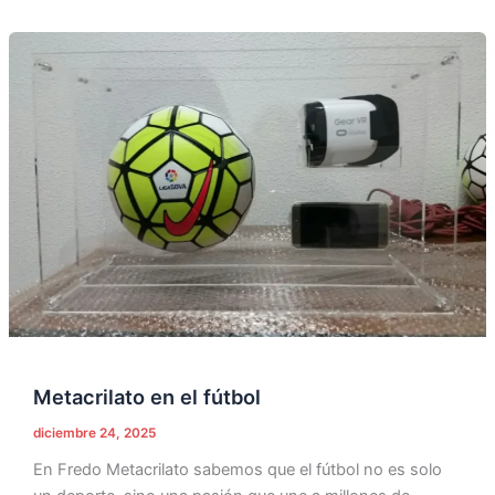
Metacrilato
en
el
fútbol
Metacrilato en el fútbol
diciembre 24, 2025
En Fredo Metacrilato sabemos que el fútbol no es solo