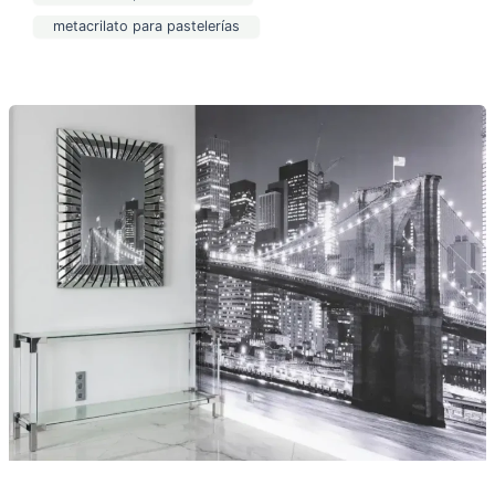
metacrilato para pastelerías
Decorar
paredes
con
metacrilato