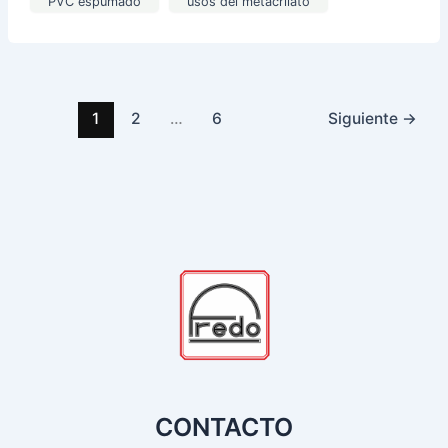
PVC espumado
usos del metacrilato
1
2
…
6
Siguiente
→
CONTACTO