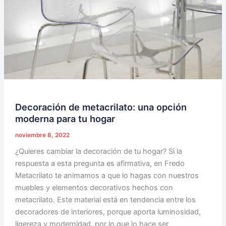
para
tu
hogar
Decoración de metacrilato: una opción
moderna para tu hogar
noviembre 8, 2022
¿Quieres cambiar la decoración de tu hogar? Si la
respuesta a esta pregunta es afirmativa, en Fredo
Metacrilato te animamos a que lo hagas con nuestros
muebles y elementos decorativos hechos con
metacrilato. Este material está en tendencia entre los
decoradores de interiores, porque aporta luminosidad,
ligereza y modernidad, por lo que lo hace ser