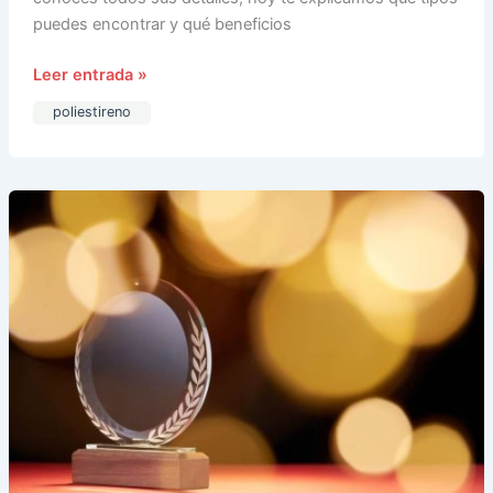
puedes encontrar y qué beneficios
Leer entrada »
poliestireno
En
Navidad
regala
originalidad
con
obsequios
de
metacrilato