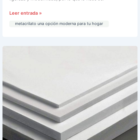
Leer entrada »
metacrilato una opción moderna para tu hogar
¿PVC
espumado?
Todo
lo
que
debes
saber
sobre
este
material