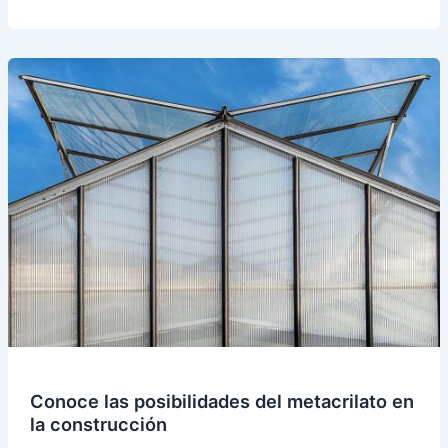
Conoce
las
posibilidades
del
metacrilato
en
la
construcción
Conoce las posibilidades del metacrilato en
la construcción