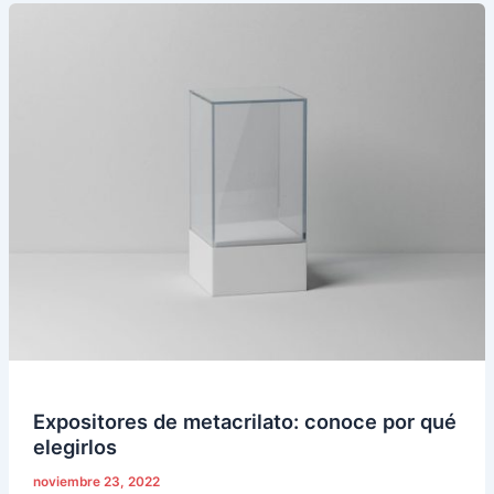
Expositores
de
metacrilato:
conoce
por
qué
elegirlos
Expositores de metacrilato: conoce por qué
elegirlos
noviembre 23, 2022