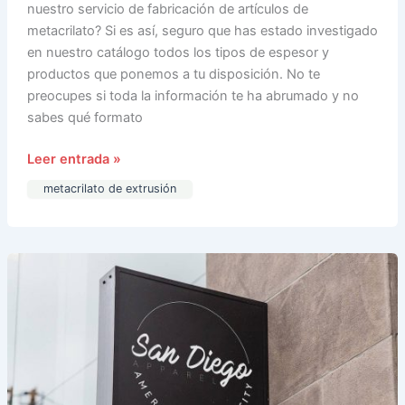
nuestro servicio de fabricación de artículos de
metacrilato? Si es así, seguro que has estado investigado
en nuestro catálogo todos los tipos de espesor y
productos que ponemos a tu disposición. No te
preocupes si toda la información te ha abrumado y no
sabes qué formato
Leer entrada »
metacrilato de extrusión
Descubre
por
qué
elegir
el
metacrilato
para