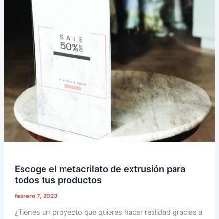
el
metacrilato
de
extrusión
para
todos
tus
productos
Escoge el metacrilato de extrusión para
todos tus productos
febrero 7, 2023
¿Tienes un proyecto que quieres hacer realidad gracias a